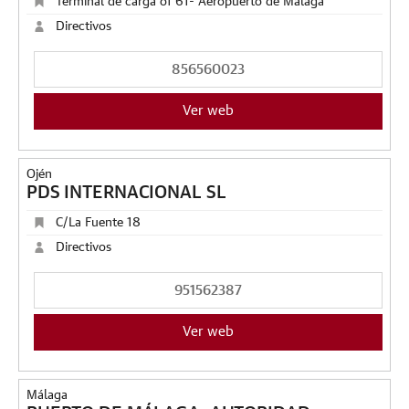
Terminal de carga of 61- Aeropuerto de Málaga
Directivos
856560023
Ver web
Ojén
PDS INTERNACIONAL SL
C/La Fuente 18
Directivos
951562387
Ver web
Málaga